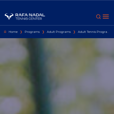
Go to content
Home
❯
Programs
❯
Adult Programs
❯
Adult Tennis Programs